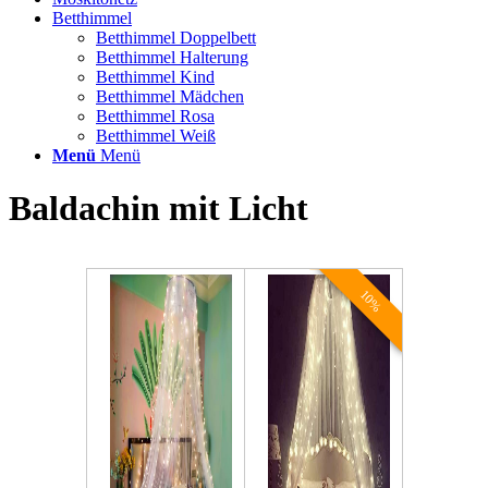
Betthimmel
Betthimmel Doppelbett
Betthimmel Halterung
Betthimmel Kind
Betthimmel Mädchen
Betthimmel Rosa
Betthimmel Weiß
Menü
Menü
Baldachin mit Licht
10%