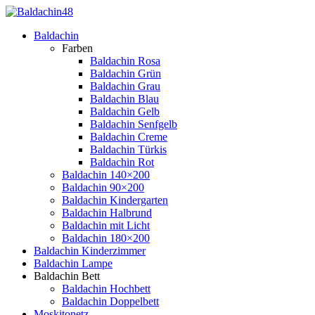
Baldachin
Farben
Baldachin Rosa
Baldachin Grün
Baldachin Grau
Baldachin Blau
Baldachin Gelb
Baldachin Senfgelb
Baldachin Creme
Baldachin Türkis
Baldachin Rot
Baldachin 140×200
Baldachin 90×200
Baldachin Kindergarten
Baldachin Halbrund
Baldachin mit Licht
Baldachin 180×200
Baldachin Kinderzimmer
Baldachin Lampe
Baldachin Bett
Baldachin Hochbett
Baldachin Doppelbett
Moskitonetz