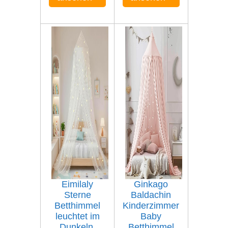
Eimilaly
Ginkago
Sterne
Baldachin
Betthimmel
Kinderzimmer
leuchtet im
Baby
Dunkeln,
Betthimmel