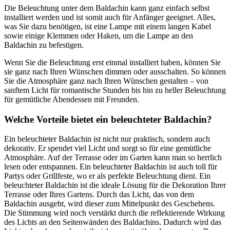
Die Beleuchtung unter dem Baldachin kann ganz einfach selbst
installiert werden und ist somit auch für Anfänger geeignet. Alles,
was Sie dazu benötigen, ist eine Lampe mit einem langen Kabel
sowie einige Klemmen oder Haken, um die Lampe an den
Baldachin zu befestigen.
Wenn Sie die Beleuchtung erst einmal installiert haben, können Sie
sie ganz nach Ihren Wünschen dimmen oder ausschalten. So können
Sie die Atmosphäre ganz nach Ihren Wünschen gestalten – von
sanftem Licht für romantische Stunden bis hin zu heller Beleuchtung
für gemütliche Abendessen mit Freunden.
Welche Vorteile bietet ein beleuchteter Baldachin?
Ein beleuchteter Baldachin ist nicht nur praktisch, sondern auch
dekorativ. Er spendet viel Licht und sorgt so für eine gemütliche
Atmosphäre. Auf der Terrasse oder im Garten kann man so herrlich
lesen oder entspannen. Ein beleuchteter Baldachin ist auch toll für
Partys oder Grillfeste, wo er als perfekte Beleuchtung dient. Ein
beleuchteter Baldachin ist die ideale Lösung für die Dekoration Ihrer
Terrasse oder Ihres Gartens. Durch das Licht, das von dem
Baldachin ausgeht, wird dieser zum Mittelpunkt des Geschehens.
Die Stimmung wird noch verstärkt durch die reflektierende Wirkung
des Lichts an den Seitenwänden des Baldachins. Dadurch wird das