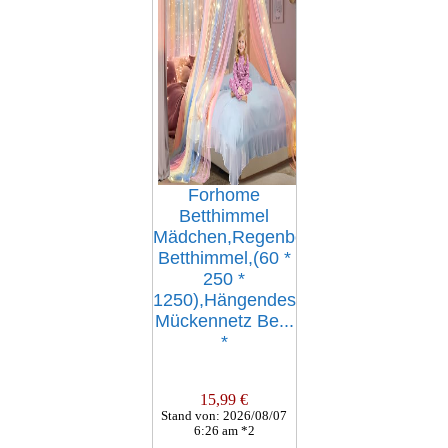
Forhome
Betthimmel
Mädchen,Regenbogen
Betthimmel,(60 *
250 *
1250),Hängendes
Mückennetz Be...
*
15,99 €
Stand von: 2026/08/07
6:26 am *2