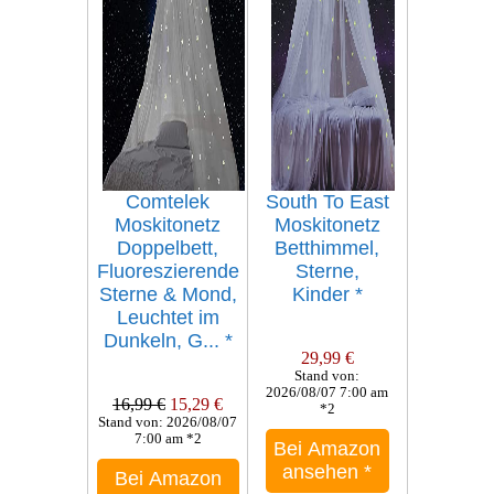
Comtelek
South To East
Moskitonetz
Moskitonetz
Doppelbett,
Betthimmel,
Fluoreszierende
Sterne,
Sterne & Mond,
Kinder
*
Leuchtet im
Dunkeln, G...
*
29,99 €
Stand von:
2026/08/07 7:00 am
16,99 €
15,29 €
*2
Stand von: 2026/08/07
7:00 am *2
Bei Amazon
ansehen
*
Bei Amazon