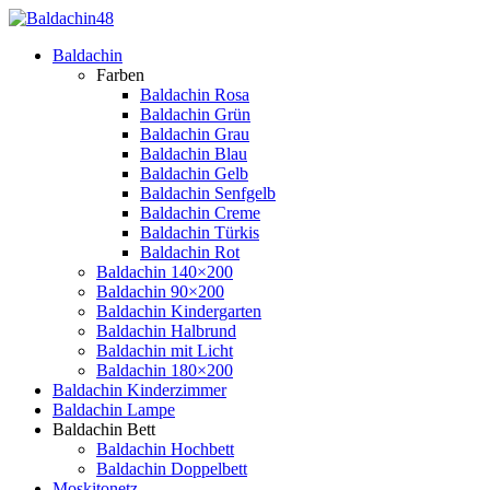
Baldachin
Farben
Baldachin Rosa
Baldachin Grün
Baldachin Grau
Baldachin Blau
Baldachin Gelb
Baldachin Senfgelb
Baldachin Creme
Baldachin Türkis
Baldachin Rot
Baldachin 140×200
Baldachin 90×200
Baldachin Kindergarten
Baldachin Halbrund
Baldachin mit Licht
Baldachin 180×200
Baldachin Kinderzimmer
Baldachin Lampe
Baldachin Bett
Baldachin Hochbett
Baldachin Doppelbett
Moskitonetz