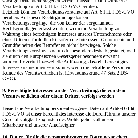
sonstige Dritte weitergegeben werden müssten. Dann würde die
Verarbeitung auf Art. 6 I lit. d DS-GVO beruhen.
Letztlich könnten Verarbeitungsvorgänge auf Art. 6 I lit. f DS-GVO
beruhen. Auf dieser Rechtsgrundlage basieren
Verarbeitungsvorgänge, die von keiner der vorgenannten
Rechtsgrundlagen erfasst werden, wenn die Verarbeitung zur
Wahrung eines berechtigten Interesses unseres Unternehmens oder
eines Dritten erforderlich ist, sofern die Interessen, Grundrechte und
Grundfreiheiten des Betroffenen nicht überwiegen. Solche
Verarbeitungsvorgänge sind uns insbesondere deshalb gestattet, weil
sie durch den Europäischen Gesetzgeber besonders erwähnt
wurden. Er vertrat insoweit die Auffassung, dass ein berechtigtes
Interesse anzunehmen sein könnte, wenn die betroffene Person ein
Kunde des Verantwortlichen ist (Erwägungsgrund 47 Satz 2 DS-
GVO).
9. Berechtigte Interessen an der Verarbeitung, die von dem
Verantwortlichen oder einem Dritten verfolgt werden
Basiert die Verarbeitung personenbezogener Daten auf Artikel 6 I lit.
f DS-GVO ist unser berechtigtes Interesse die Durchführung unserer
Geschäftstätigkeit zugunsten des Wohlergehens all unserer
Mitarbeiter und unserer Anteilseigner.
10. Dauer, für die die personenbezogenen Daten gespeichert