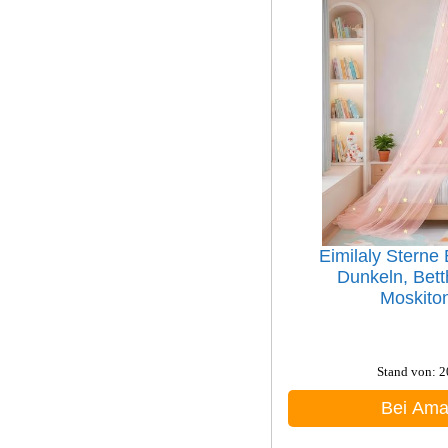
Eimilaly Sterne 
Dunkeln, Bet
Moskiton
Stand von: 
Bei Am