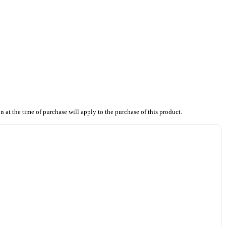
n at the time of purchase will apply to the purchase of this product.