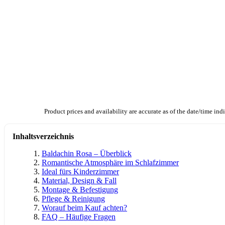
Product prices and availability are accurate as of the date/time ind
Inhaltsverzeichnis
Baldachin Rosa – Überblick
Romantische Atmosphäre im Schlafzimmer
Ideal fürs Kinderzimmer
Material, Design & Fall
Montage & Befestigung
Pflege & Reinigung
Worauf beim Kauf achten?
FAQ – Häufige Fragen