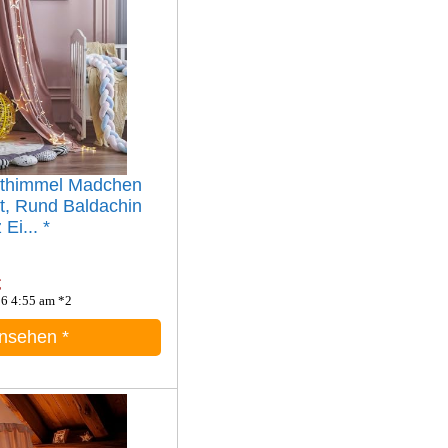
tthimmel Madchen
t, Rund Baldachin
Ei...
*
€
06 4:55 am *2
ansehen
*